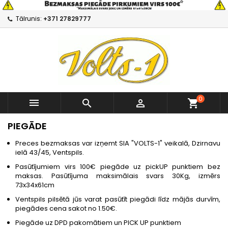
Tālrunis:
+371 27829777
0



shopping_cart
PIEGĀDE
Preces bezmaksas var izņemt SIA "VOLTS-1" veikalā, Dzirnavu
ielā 43/45, Ventspils.
Pasūtījumiem virs 100€ piegāde uz pickUP punktiem bez
maksas. Pasūtījuma maksimālais svars 30Kg, izmērs
73x34x61cm
Ventspils pilsētā jūs varat pasūtīt piegādi līdz mājās durvīm,
piegādes cena sakot no 1.50€.
Piegāde uz
DPD pakomātiem un PICK UP punktiem