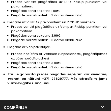
Preces var tikt piegādātas uz
DPD PickUp punktiem
vai
pakomatiem.
Piegādes cena sakot no 1.99€.
Piegāde parasti notiek 1-3 darba dienu laikā.
Piegāde uz
VENIPAK pakomātiem un PICK UP punktiem
Preces var tikt piegādātas uz
Venipak PickUp punktiem
vai
pakomatiem.
Piegādes cena sakot no 3.99€.
Piegāde parasti notiek 1-3 darba dienu laikā.
Piegāde ar
Venipak
kurjeru
Preces nosūtām ar Venipak kurjerdienestu, piegādājamas
uz Jūsu norādīto adresi.
Piegādes cena sakot no 3.99€.
Piegāde parasti notiek 1-3 darba dienu laikā.
Par
lielgabarīta precēs
piegādes iespējam
var vienoties,
zvanot pa tālruni
+371 27829777.
Mēs atradīsim jums
visizdevīgāko risinājumu.

KOMPĀNIJA