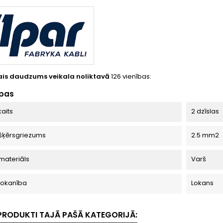
is daudzums veikala noliktavā
126 vienības:
apas
kaits
2 dzīslas
 šķērsgriezums
2.5 mm2
 materiāls
Varš
 lokanība
Lokans
I PRODUKTI TAJĀ PAŠĀ KATEGORIJĀ: