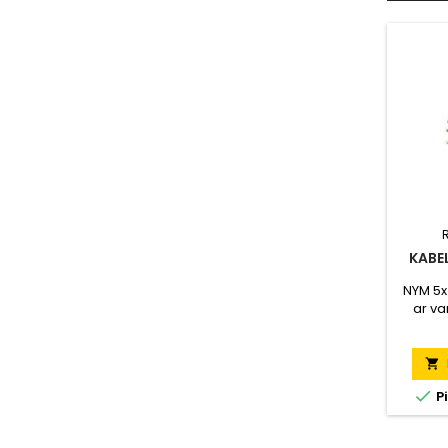
KABE
NYM 5x
ar va
Par


Pi