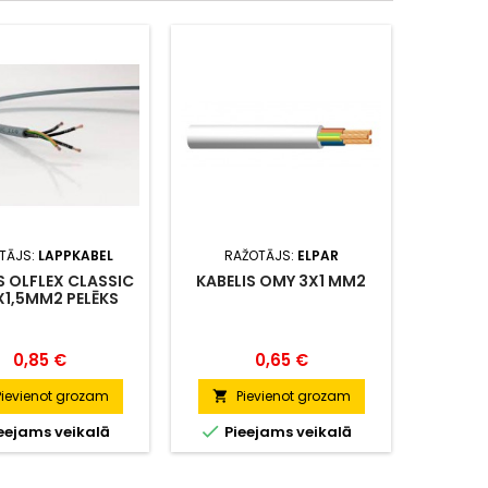
KABEL
TĀJS:
LAPPKABEL
RAŽOTĀJS:
ELPAR
S OLFLEX CLASSIC
KABELIS OMY 3X1 MM2
3X1,5MM2 PELĒKS
Cena
Cena
0,85 €
0,65 €
P

Pievienot grozam
Pievienot grozam


Pie

eejams veikalā
Pieejams veikalā