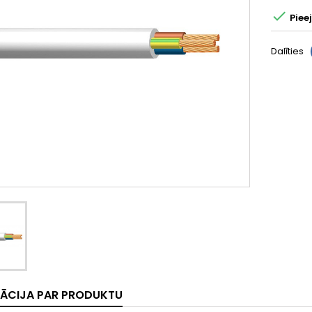

Piee
Dalīties
ĀCIJA PAR PRODUKTU