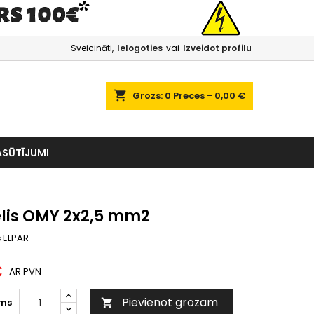
Sveicināti,
Ielogoties
vai
Izveidot profilu
shopping_cart
Grozs:
0
Preces - 0,00 €
ASŪTĪJUMI
lis OMY 2x2,5 mm2
s
ELPAR
€
AR PVN
Pievienot grozam
ms
