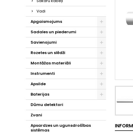
Sakaru kabeļi
Vadi
Apgaismojums
Sadales un piederumi
Savienojumi
Rozetes un slēdži
Montāžas materiāli
Instrumenti
Apsilde
Baterijas
Dūmu detektori
Zvani
INFORM
Apsardzes un ugunsdrošības
sistēmas