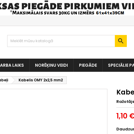

ARBA LAIKS
NORĒĶINU VEIDI
PIEGĀDE
SPECIĀLIE P
beļi
Kabelis OMY 2x2,5 mm2
Kabe
Ražotāj
1,10 
Daudzu