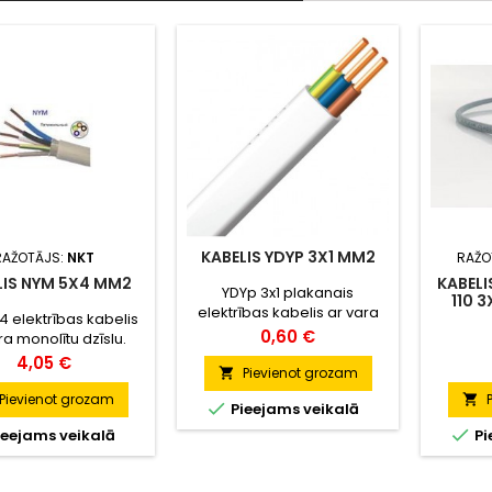
KABELIS YDYP 3X1 MM2
RAŽOTĀJS:
NKT
RAŽO
LIS NYM 5X4 MM2
KABELI
YDYp 3x1 plakanais
110 
elektrības kabelis ar vara
4 elektrības kabelis
monolītu dzīslu. Paredzēts
Cena
0,60 €
ra monolītu dzīslu.
lietošanai iekštelpās.
edzēts lietošanai
Cena
4,05 €
Pievienot grozam

iekštelpās.
Pievienot grozam


Pieejams veikalā

eejams veikalā
Pi