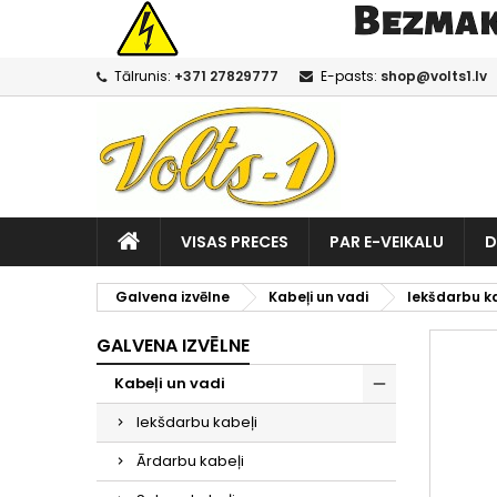
Tālrunis:
+371 27829777
E-pasts:
shop@volts1.lv
VISAS PRECES
PAR E-VEIKALU
D
Galvena izvēlne
Kabeļi un vadi
Iekšdarbu ka
GALVENA IZVĒLNE
Kabeļi un vadi
Iekšdarbu kabeļi
Ārdarbu kabeļi