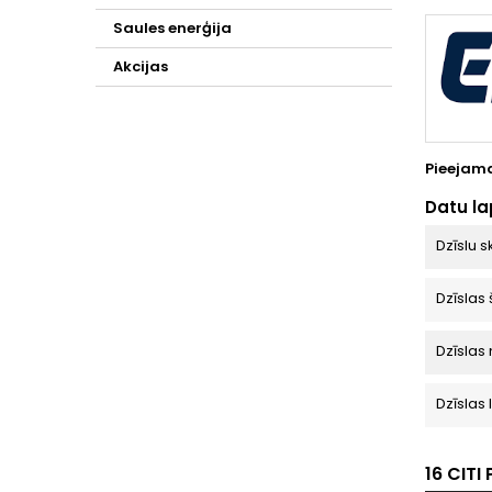
Saules enerģija
Akcijas
Pieejama
Datu l
Dzīslu s
Dzīslas
Dzīslas
Dzīslas
16 CIT