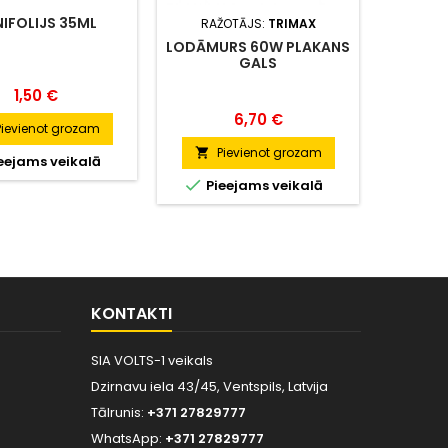
IFOLIJS 35ML
RAŽOTĀJS:
TRIMAX
RAŽ
LODĀMURS 60W PLAKANS
LODĀMU
GALS
Cena
1,50 €
Cena
6,70 €
Pievienot grozam
Pievienot grozam
P


eejams veikalā


Pieejams veikalā
Nol
KONTAKTI
SIA VOLTS-1 veikals
Dzirnavu iela 43/45, Ventspils, Latvija
Tālrunis:
+371 27829777
WhatsApp:
+371 27829777