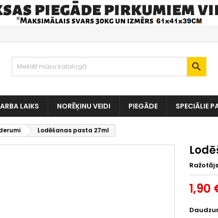

ARBA LAIKS
NORĒĶINU VEIDI
PIEGĀDE
SPECIĀLIE P
derumi
Lodēšanas pasta 27ml
Lodē
Ražotāj
1,90 
Daudzu