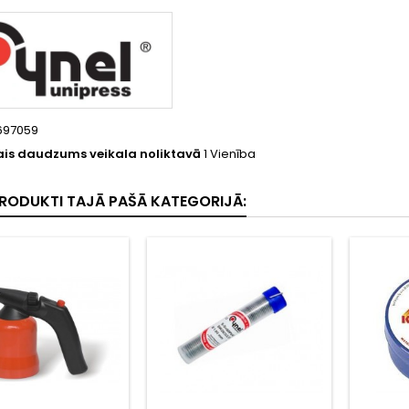
697059
is daudzums veikala noliktavā
1 Vienība
 PRODUKTI TAJĀ PAŠĀ KATEGORIJĀ: