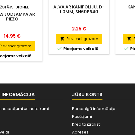
ALVA AR KANIFOLIJU, D-
KAN
ŽOTĀJS:
DICHEL
1.0MM, SN60PB40
ES LODLAMPA AR
PIEZO
Cena
2,25 €
Cena
14,95 €
Pievienot grozam


Pievienot grozam


Pieejams veikalā
Pi
eejams veikalā
S INFORMĀCIJA
JŪSU KONTS
 nosacījumi un noteikumi
Personīgā informācija
Pasūtījumi
Kredīta izraksti
veidi
Adreses