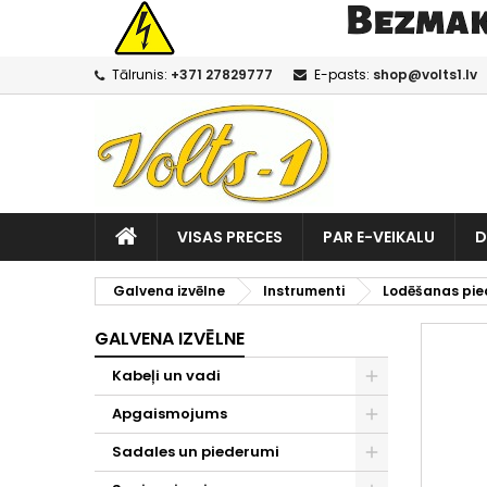
Tālrunis:
+371 27829777
E-pasts:
shop@volts1.lv
VISAS PRECES
PAR E-VEIKALU
D
Galvena izvēlne
Instrumenti
Lodēšanas pie
GALVENA IZVĒLNE
Kabeļi un vadi
Apgaismojums
Sadales un piederumi