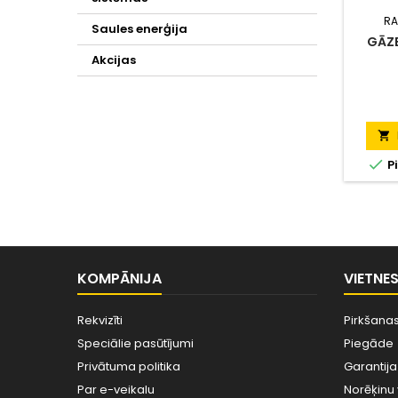
RA
Saules enerģija
GĀZ
Akcijas


Pi
KOMPĀNIJA
VIETNE
Rekvizīti
Pirkšanas
Speciālie pasūtījumi
Piegāde
Privātuma politika
Garantija
Par e-veikalu
Norēķinu 