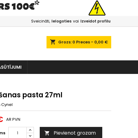
Sveicināti,
Ielogoties
vai
Izveidot profilu
shopping_cart
Grozs:
0
Preces - 0,00 €
ASŪTĪJUMI
šanas pasta 27ml
s
Cynel
€
AR PVN
Pievienot grozam
ms
