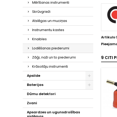
Mērīšanas instrumenti
Skrūvgrieži
Atslēgas un muciņas
Instrumentu kastes
Artikuls
Knaibles
Pieejama
Lodēšanas piederumi
9 CITI
Zāģi, naži un to piederumi
Krāsotāju instrumenti
Apsilde
Baterijas
Dūmu detektori
Zvani
Apsardzes un ugunsdrošības
sistēmas