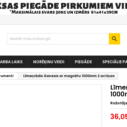

ARBA LAIKS
NORĒĶINU VEIDI
PIEGĀDE
SPECIĀLIE P
rumenti
Līmeņrādis Genesis ar magnētu 1000mm 2 actiņas
Līme
1000
Ražotāj
36,0