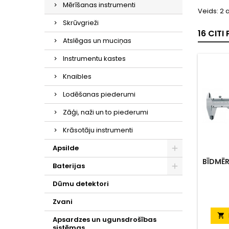
Mērīšanas instrumenti
Veids: 2 
Skrūvgrieži
16 CIT
Atslēgas un muciņas
Instrumentu kastes
Knaibles
Lodēšanas piederumi
Zāģi, naži un to piederumi
Krāsotāju instrumenti
Apsilde
BĪDMĒR
Baterijas
Dūmu detektori
Zvani

Apsardzes un ugunsdrošības
sistēmas