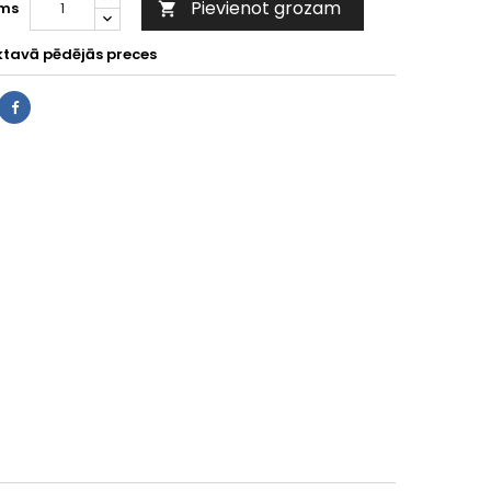
Pievienot grozam
ms

ktavā pēdējās preces