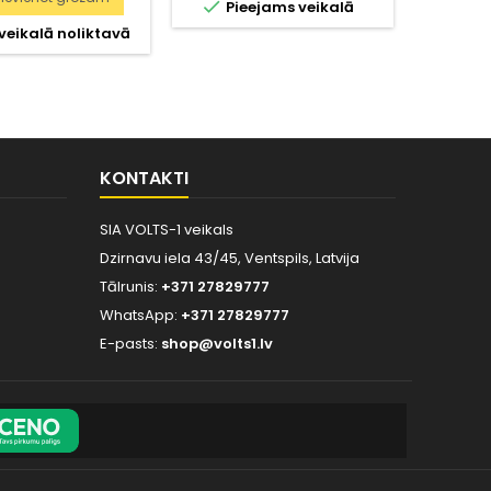

Pieejams veikalā

veikalā noliktavā
Pie
KONTAKTI
SIA VOLTS-1 veikals
Dzirnavu iela 43/45, Ventspils, Latvija
Tālrunis:
+371 27829777
WhatsApp:
+371 27829777
E-pasts:
shop@volts1.lv