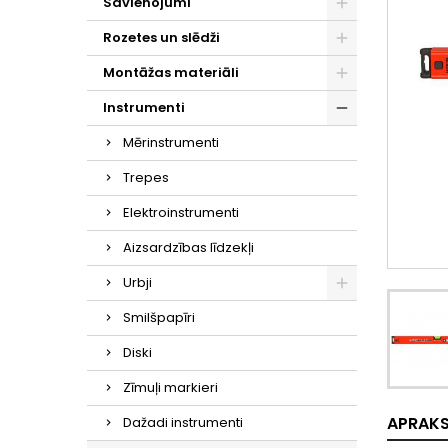
Savienojumi
Rozetes un slēdži
Montāžas materiāli
Instrumenti
Mērinstrumenti
Trepes
Elektroinstrumenti
Aizsardzības līdzekļi
Urbji
Smilšpapīri
Diski
Zīmuļi markieri
APRAK
Dažadi instrumenti