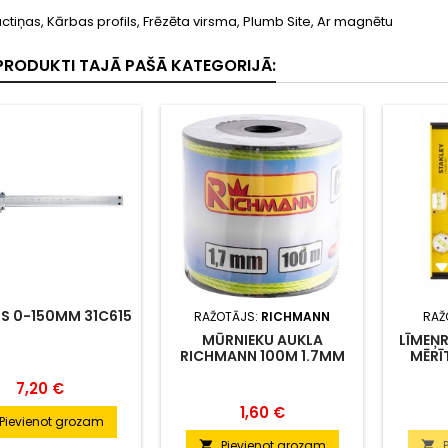
actiņas, Kārbas profils, Frēzēta virsma, Plumb Site, Ar magnētu
I PRODUKTI TAJĀ PAŠĀ KATEGORIJĀ:
S 0-150MM 31C615
RAŽOTĀJS:
RICHMANN
RAŽ
MŪRNIEKU AUKLA
LĪMEŅR
RICHMANN 100M 1.7MM
MĒRĪ
ZAĻŠ
BEAM 
Cena
7,20 €
Cena
1,60 €
Pievienot grozam
Pievienot grozam

