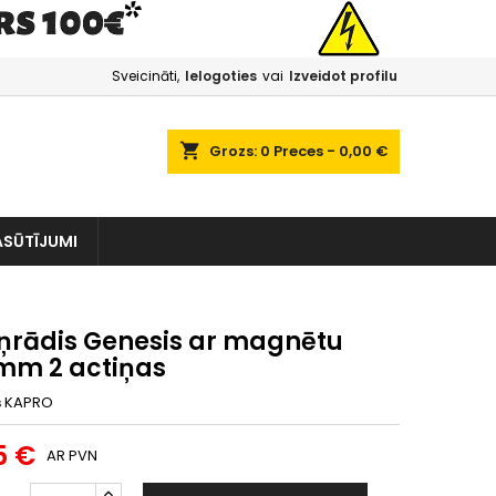
Sveicināti,
Ielogoties
vai
Izveidot profilu
shopping_cart
Grozs:
0
Preces - 0,00 €
ASŪTĪJUMI
ņrādis Genesis ar magnētu
mm 2 actiņas
s
KAPRO
5 €
AR PVN