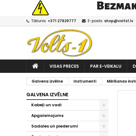
Tālrunis:
+371 27829777
E-pasts:
shop@volts1.lv
VISAS PRECES
PAR E-VEIKALU
D
Galvena izvēlne
Instrumenti
Mērīšanas inst
GALVENA IZVĒLNE
Kabeļi un vadi
Apgaismojums
Sadales un piederumi