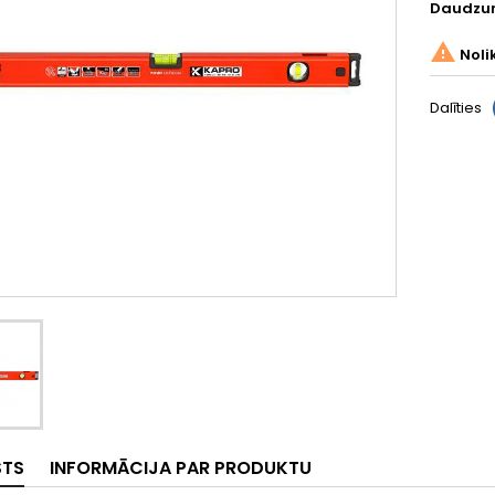
Daudzu

Noli
Dalīties
STS
INFORMĀCIJA PAR PRODUKTU