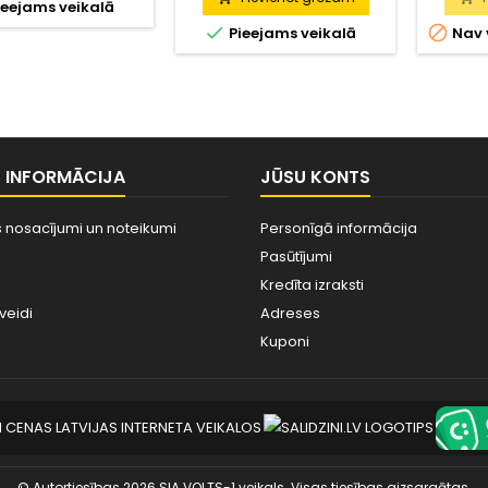
eejams veikalā


Pieejams veikalā
Nav 
S INFORMĀCIJA
JŪSU KONTS
 nosacījumi un noteikumi
Personīgā informācija
Pasūtījumi
Kredīta izraksti
veidi
Adreses
Kuponi
© Autortiesības 2026 SIA VOLTS-1 veikals. Visas tiesības aizsargātas.