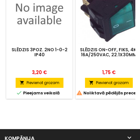
SLĒDZIS 3POZ. 2NO 1-0-2
SLĒDZIS ON-OFF, FIKS, 4K.
IP40
16A/250VAC, 22.1X30MM
ZAĻŠ
Cena
Cena
3,20 €
1,75 €
Pievienot grozam
Pievienot grozam




Pieejams veikalā
Noliktavā pēdējās preces

KOMPĀNIJA