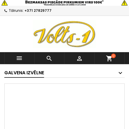
Tālrunis:
+371 27829777
0



shopping_cart
GALVENA IZVĒLNE