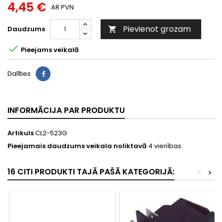
4,45 €
AR PVN
Pievienot grozam
Daudzums


Pieejams veikalā
Dalīties
INFORMĀCIJA PAR PRODUKTU
Artikuls
CL2-523G
Pieejamais daudzums veikala noliktavā
4 vienības:
16 CITI PRODUKTI TAJĀ PAŠĀ KATEGORIJĀ:
<
>