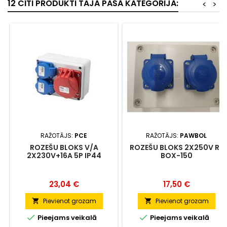
12 CITI PRODUKTI TAJĀ PAŠĀ KATEGORIJĀ:
<
>
RAŽOTĀJS:
PCE
RAŽOTĀJS:
PAWBOL
ROZEŠU BLOKS V/A
ROZEŠU BLOKS 2X250V R-
2X230V+16A 5P IP44
BOX-150
Cena
Cena
23,04 €
17,50 €
Pievienot grozam
Pievienot grozam




Pieejams veikalā
Pieejams veikalā