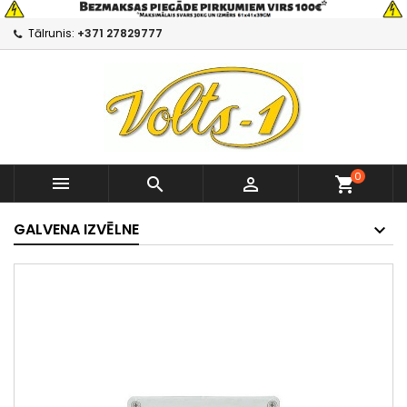
Tālrunis:
+371 27829777
0



shopping_cart
GALVENA IZVĒLNE