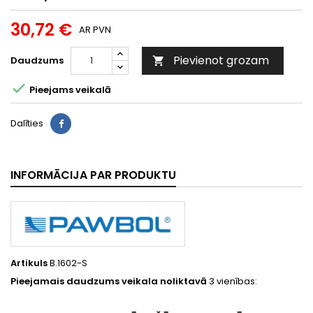
30,72 €
AR PVN
Pievienot grozam
Daudzums


Pieejams veikalā
Dalīties
INFORMĀCIJA PAR PRODUKTU
Artikuls
B.1602-S
Pieejamais daudzums veikala noliktavā
3 vienības: