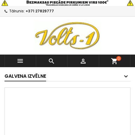
Tālrunis:
+371 27829777
0



shopping_cart
GALVENA IZVĒLNE