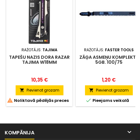
RAŽOTĀJS:
TAJIMA
RAŽOTĀJS:
FASTER TOOLS
TAPEŠU NAZIS DORA RAZAR
ZĀĢA ASMEŅU KOMPLEKTS
TAJIMA W18MM
5GB. 100/75
Cena
Cena
10,35 €
1,20 €
Pievienot grozam
Pievienot grozam




Noliktavā pēdējās preces
Pieejams veikalā

KOMPĀNIJA