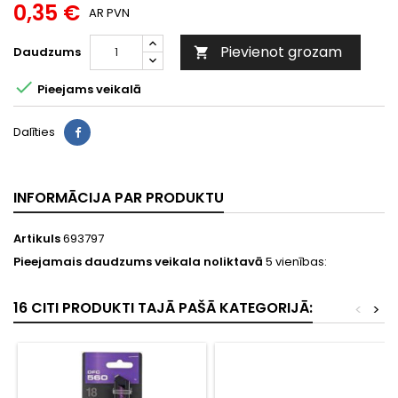
0,35 €
AR PVN
Pievienot grozam
Daudzums


Pieejams veikalā
Dalīties
INFORMĀCIJA PAR PRODUKTU
Artikuls
693797
Pieejamais daudzums veikala noliktavā
5 vienības:
16 CITI PRODUKTI TAJĀ PAŠĀ KATEGORIJĀ:
<
>