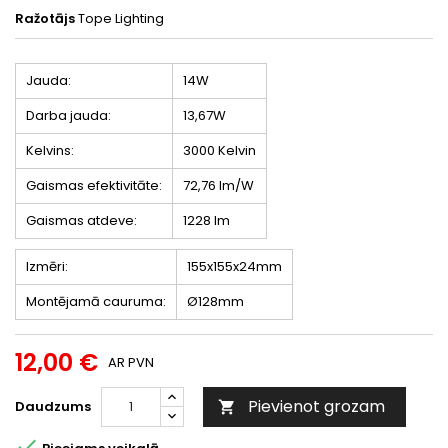
Ražotājs
Tope Lighting
Jauda:
14W
Darba jauda:
13,67W
Kelvins:
3000 Kelvin
Gaismas efektivitāte:
72,76 lm/W
Gaismas atdeve:
1228 lm
Izmēri:
155x155x24mm
Montējamā cauruma:
Ø128mm
12,00 €
AR PVN
Pievienot grozam
Daudzums

