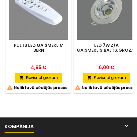
PULTS LED GAISMEKLIM
LED 7W Z/A
BERN
GAISMEKLIS,BALTS,GROZĀ
Cena
Cena
4,85 €
6,00 €
Pievienot grozam
Pievienot grozam




Noliktavā pēdējās preces
Noliktavā pēdējās preces

KOMPĀNIJA