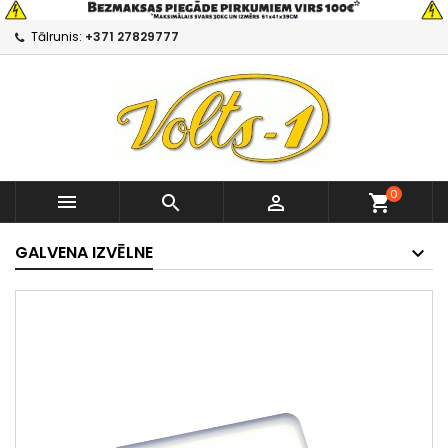
Tālrunis:
+371 27829777
0



shopping_cart
GALVENA IZVĒLNE