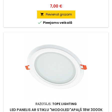
Cena
7,00 €
Pievienot grozam


Pieejams veikalā
RAŽOTĀJS:
TOPE LIGHTING
LED PANELIS AR STIKLU "MODOLED"APAĻŠ 18W 3000K