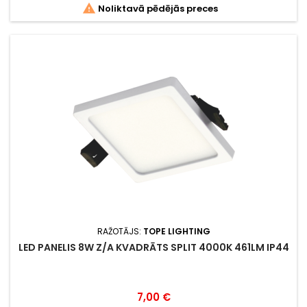

Noliktavā pēdējās preces
RAŽOTĀJS:
TOPE LIGHTING
LED PANELIS 8W Z/A KVADRĀTS SPLIT 4000K 461LM IP44
Cena
7,00 €