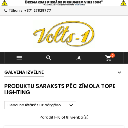
Tālrunis:
+371 27829777
0



shopping_cart
GALVENA IZVĒLNE
PRODUKTU SARAKSTS PĒC ZĪMOLA TOPE
LIGHTING

Cena, no lētākās uz dārgāko
Parādīt 1-16 of 81 vienba(s)