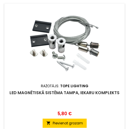
RAŽOTĀJS:
TOPE LIGHTING
LED MAGNĒTISKĀ SISTĒMA TAMPA, IEKARU KOMPLEKTS
Cena
5,80 €
Pievienot grozam
