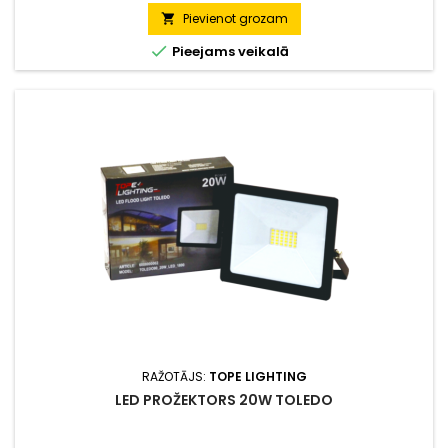
Pievienot grozam


Pieejams veikalā
RAŽOTĀJS:
TOPE LIGHTING
LED PROŽEKTORS 20W TOLEDO