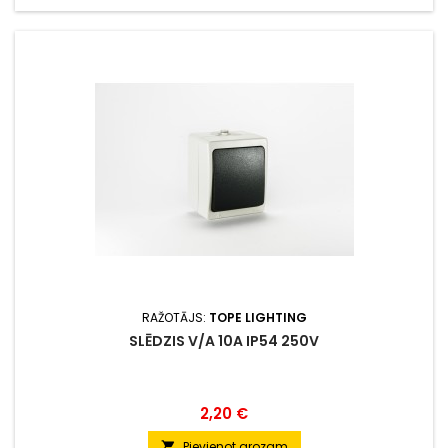
RAŽOTĀJS:
TOPE LIGHTING
SLĒDZIS V/A 10A IP54 250V
Cena
2,20 €
Pievienot grozam
