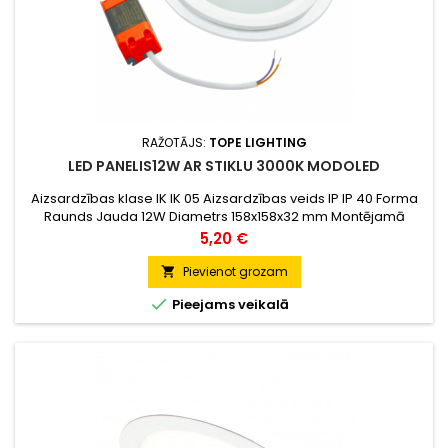
RAŽOTĀJS:
TOPE LIGHTING
LED PANELIS12W AR STIKLU 3000K MODOLED
Aizsardzības klase IK IK 05 Aizsardzības veids IP IP 40 Forma
Raunds Jauda 12W Diametrs 158x158x32 mm Montējamā
Cauruma Ø125 mm Krāsa Balts Krāsu atveidošanas indekss
Cena
5,20 €
(CRI) ≥70 Gaismas temperatūra (CCT) 3000K Silti balta
Gaismas Atdeve 839 lm Garantija 2 gadi...
Pievienot grozam


Pieejams veikalā