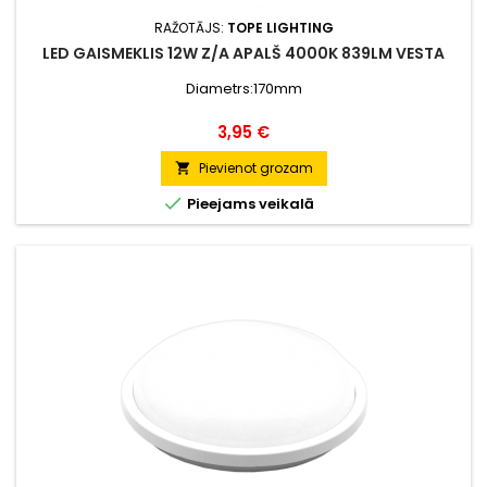
RAŽOTĀJS:
TOPE LIGHTING
LED GAISMEKLIS 12W Z/A APALŠ 4000K 839LM VESTA
Diametrs:170mm
Cena
3,95 €
Pievienot grozam


Pieejams veikalā