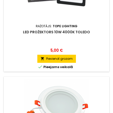
RAŽOTĀJS:
TOPE LIGHTING
LED PROŽEKTORS 10W 4000K TOLEDO
Cena
5,00 €
Pievienot grozam


Pieejams veikalā