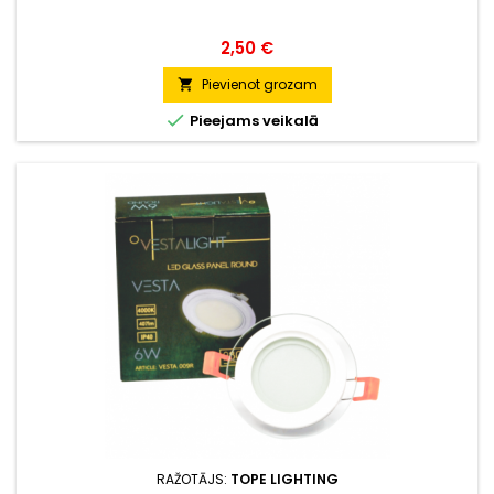
Cena
2,50 €
Pievienot grozam


Pieejams veikalā
RAŽOTĀJS:
TOPE LIGHTING