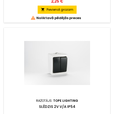
Cena
2,25 €
Pievienot grozam


Noliktavā pēdējās preces
RAŽOTĀJS:
TOPE LIGHTING
SLĒDZIS 2V V/A IP54