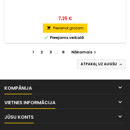
Cena
7,25 €
Pievienot grozam


Pieejams veikalā
1
2
3
…
6
Nākamais

ATPAKAĻ UZ AUGŠU


KOMPĀNIJA

VIETNES INFORMĀCIJA

JŪSU KONTS