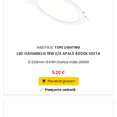
RAŽOTĀJS:
TOPE LIGHTING
LED GAISMEKLIS 18W Z/A APALŠ 4000K VESTA
D:220mm 1347lm Darba mūžs:25000
Cena
5,20 €
Pievienot grozam


Pieejams veikalā