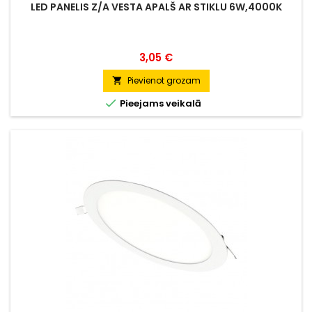
LED PANELIS Z/A VESTA APALŠ AR STIKLU 6W,4000K
Cena
3,05 €
Pievienot grozam


Pieejams veikalā