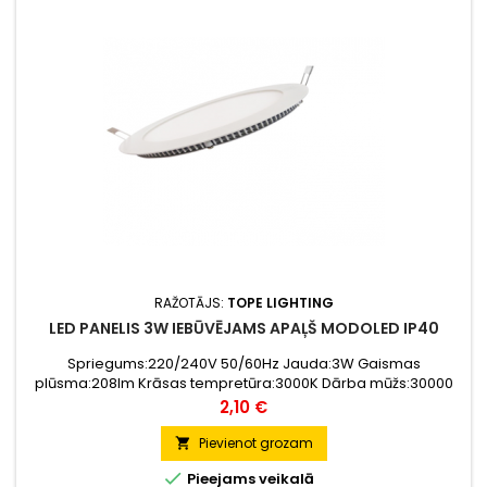
RAŽOTĀJS:
TOPE LIGHTING
LED PANELIS 3W IEBŪVĒJAMS APAĻŠ MODOLED IP40
Spriegums:220/240V 50/60Hz Jauda:3W Gaismas
plūsma:208lm Krāsas tempretūra:3000K Dārba mūžs:30000
Izmērs:Ø85x1,5mm
Cena
2,10 €
Pievienot grozam


Pieejams veikalā