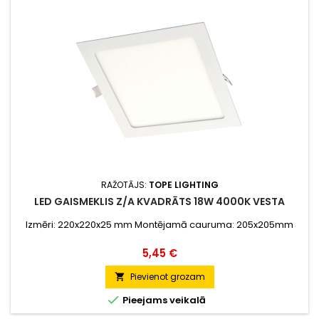
RAŽOTĀJS:
TOPE LIGHTING
LED GAISMEKLIS Z/A KVADRĀTS 18W 4000K VESTA
Izmēri: 220x220x25 mm Montējamā cauruma: 205x205mm
Cena
5,45 €
Pievienot grozam


Pieejams veikalā