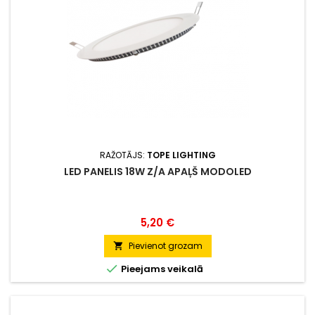
RAŽOTĀJS:
TOPE LIGHTING
LED PANELIS 18W Z/A APAĻŠ MODOLED
Cena
5,20 €
Pievienot grozam


Pieejams veikalā