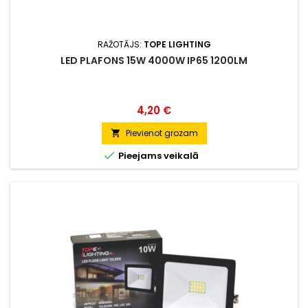
RAŽOTĀJS:
TOPE LIGHTING
LED PLAFONS 15W 4000W IP65 1200LM
Cena
4,20 €
Pievienot grozam


Pieejams veikalā