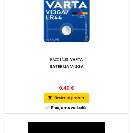
RAŽOTĀJS:
VARTA
BATERIJA V13GA
Cena
0,40 €
Pievienot grozam


Pieejams veikalā