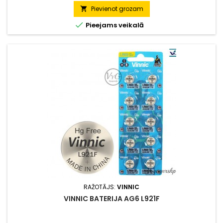
Pievienot grozam


Pieejams veikalā
RAŽOTĀJS:
VINNIC
VINNIC BATERIJA AG6 L921F