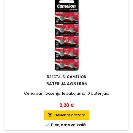
RAŽOTĀJS:
CAMELION
BATERIJA AG8 LR55
Cena par 1 bateriju. Iepakojumā 10 baterijas.
Cena
0,20 €
Pievienot grozam


Pieejams veikalā