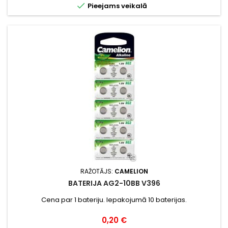

Pieejams veikalā
RAŽOTĀJS:
CAMELION
BATERIJA AG2-10BB V396
Cena par 1 bateriju. Iepakojumā 10 baterijas.
Cena
0,20 €