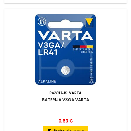
RAŽOTĀJS:
VARTA
BATERIJA V3GA VARTA
Cena
0,63 €
Pievienot grozam
