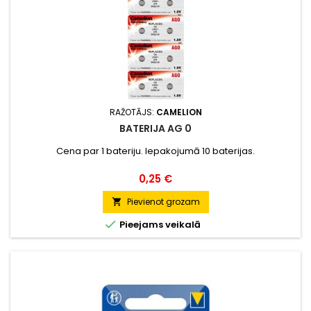
RAŽOTĀJS:
CAMELION
BATERIJA AG 0
Cena par 1 bateriju. Iepakojumā 10 baterijas.
Cena
0,25 €
Pievienot grozam


Pieejams veikalā