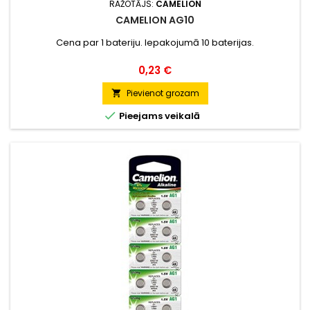
RAŽOTĀJS:
CAMELION
CAMELION AG10
Cena par 1 bateriju. Iepakojumā 10 baterijas.
Cena
0,23 €
Pievienot grozam


Pieejams veikalā