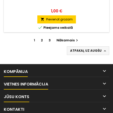
Cena
1,00 €
Pievienot grozam


Pieejams veikalā
1
2
3
Nākamais

ATPAKAĻ UZ AUGŠU


KOMPĀNIJA

VIETNES INFORMĀCIJA

JŪSU KONTS

KONTAKTI