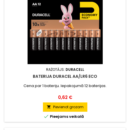
RAŽOTĀJS:
DURACELL
BATERIJA DURACEL AA/LR6 ECO
Cena par 1 bateriju. Iepakojumā 12 baterijas.
Cena
0,62 €
Pievienot grozam


Pieejams veikalā