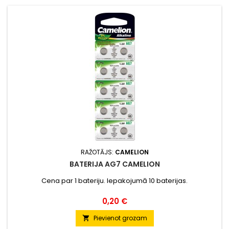
RAŽOTĀJS:
CAMELION
BATERIJA AG7 CAMELION
Cena par 1 bateriju. Iepakojumā 10 baterijas.
Cena
0,20 €
Pievienot grozam
