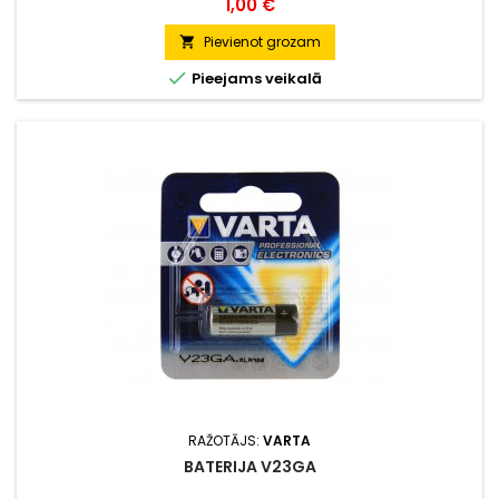
Cena
1,00 €
Pievienot grozam


Pieejams veikalā
RAŽOTĀJS:
VARTA
BATERIJA V23GA