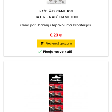
RAŽOTĀJS:
CAMELION
BATERIJA AG1 CAMELION
Cena par 1 bateriju. Iepakojumā 10 baterijas.
Cena
0,23 €
Pievienot grozam


Pieejams veikalā