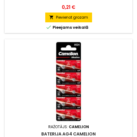
Cena
0,21 €
Pievienot grozam


Pieejams veikalā
RAŽOTĀJS:
CAMELION
BATERIJA AG4 CAMELION