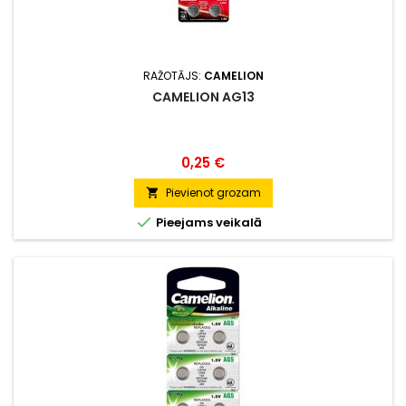
RAŽOTĀJS:
CAMELION
CAMELION AG13
Cena
0,25 €
Pievienot grozam


Pieejams veikalā