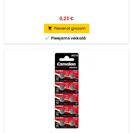
Cena
0,23 €
Pievienot grozam


Pieejams veikalā