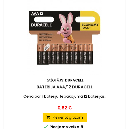
RAŽOTĀJS:
DURACELL
BATERIJA AAA/12 DURACELL
Cena par 1 bateriju. Iepakojumā 12 baterijas.
Cena
0,62 €
Pievienot grozam


Pieejams veikalā