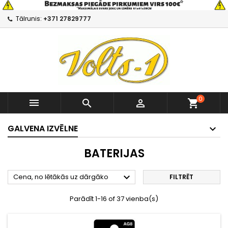
Tālrunis:
+371 27829777
0



shopping_cart
GALVENA IZVĒLNE
BATERIJAS

Cena, no lētākās uz dārgāko
FILTRĒT
Parādīt 1-16 of 37 vienba(s)