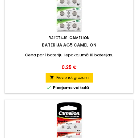
RAŽOTĀJS:
CAMELION
BATERIJA AG5 CAMELION
Cena par 1 bateriju. Iepakojumā 10 baterijas.
Cena
0,25 €
Pievienot grozam


Pieejams veikalā