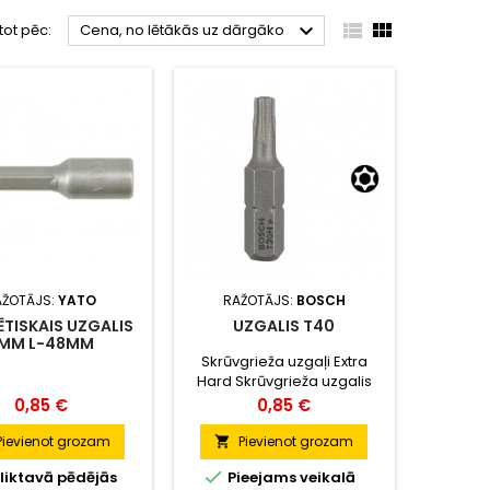



tot pēc:
Cena, no lētākās uz dārgāko
AŽOTĀJS:
YATO
RAŽOTĀJS:
BOSCH
TISKAIS UZGALIS
UZGALIS T40
MM L-48MM
Skrūvgrieža uzgaļi Extra
Hard Skrūvgrieža uzgalis
Extra Hard ir labi piemērots
Cena
Cena
0,85 €
0,85 €
vispārīgam pielietojumam
S2 tērauds un optimizētais
Pievienot grozam
Pievienot grozam

termiskās apstrādes

liktavā pēdējās
Pieejams veikalā
process īpaši kvalitatīvai