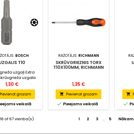
mak
moment
vi
ŽOTĀJS:
BOSCH
RAŽOTĀJS:
RICHMANN
RA
UZGALIS T10
SKRŪVGRIEZNIS TORX
T10X100MM, RICHMANN
grieža uzgaļi Extra
Skrūvgrieža uzgalis
ard ir labi piemērots
Cena
Cena
1,30 €
1,35 €
īgam pielietojumam
auds un optimizētais
Pievienot grozam
Pievienot grozam


miskās apstrādes


ieejams veikalā
Pieejams veikalā
Pi
s īpaši kvalitatīvai
ībai un atbilstošai
pējai Uzgaļa koniskā
-16 of 67 vienba(s)
1
2
3
…
5
Nākam
 zona viegli pārvar
simālā griezes
a vērtību, izpildot