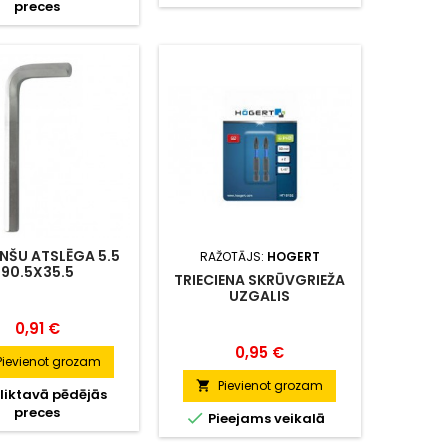
preces
cietībai un atbilstošai
veiktspējai Uzgaļa koniskā
vērpes zona viegli pārvar
maksimālā griezes
momenta vērtību, izpildot
visus uzdevumus
NŠU ATSLĒGA 5.5
RAŽOTĀJS:
HOGERT
90.5X35.5
TRIECIENA SKRŪVGRIEŽA
UZGALIS
PH2,50MM,S2,2GB
Cena
0,91 €
Cena
0,95 €
Pievienot grozam
Pievienot grozam

liktavā pēdējās
preces

Pieejams veikalā