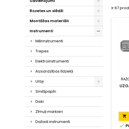
Savienojumi
Ir 67 prod
Rozetes un slēdži
Montāžas materiāli
Instrumenti
Mērinstrumenti
Trepes
Elektroinstrumenti
Aizsardzības līdzekļi
RAŽ
Urbji
UZG
Smilšpapīri
Diski
Zīmuļi markieri

Dažadi instrumenti

P