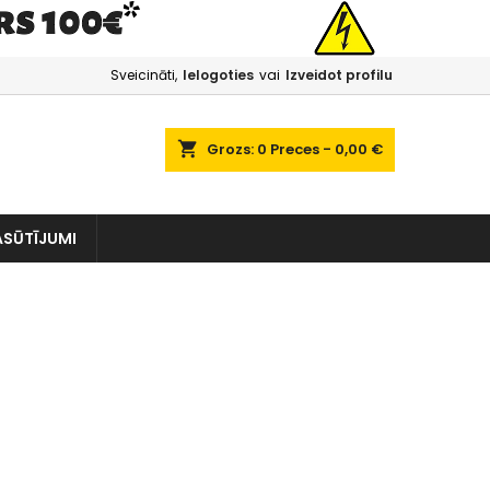
Sveicināti,
Ielogoties
vai
Izveidot profilu
shopping_cart
Grozs:
0
Preces - 0,00 €
ASŪTĪJUMI