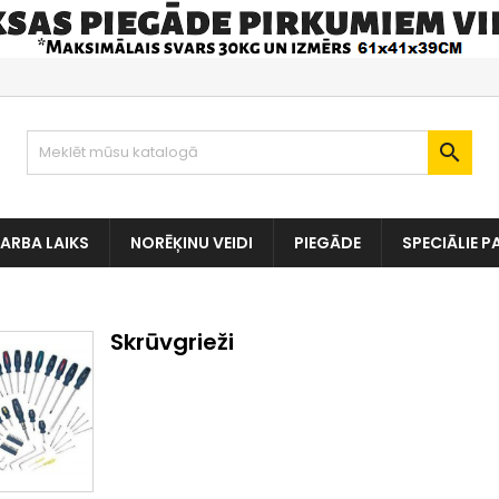

ARBA LAIKS
NORĒĶINU VEIDI
PIEGĀDE
SPECIĀLIE P
Skrūvgrieži