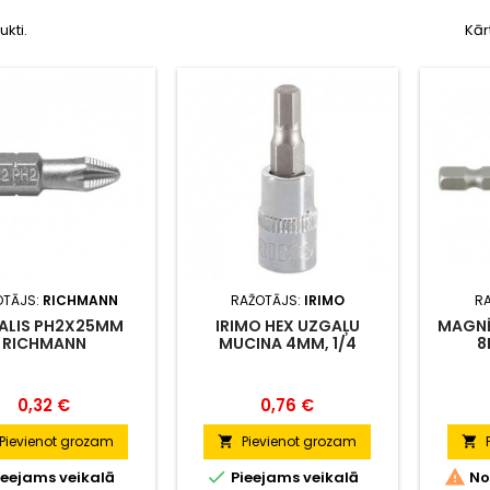
ukti.
Kār
OTĀJS:
RICHMANN
RAŽOTĀJS:
IRIMO
R
ALIS PH2X25MM
IRIMO HEX UZGAĻU
MAGNĒ
RICHMANN
MUCINA 4MM, 1/4
8
Cena
Cena
0,32 €
0,76 €
Pievienot grozam
Pievienot grozam




ieejams veikalā
Pieejams veikalā
No