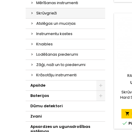
Mērīšanas instrumenti
Skrūvgrieži
Atslēgas un muciņas
Instrumentu kastes
Knaibles
Lodēšanas piederumi
Zāģi, naži un to piederumi
Krāsotāju instrumenti
RA
Apsilde
Skrūv
Baterijas
Hard 
Extra H
Dūmu detektori
vispār
S2 tēr

Zvani
ter

P
proces
Apsardzes un ugunsdrošības
ciet
sistēmas