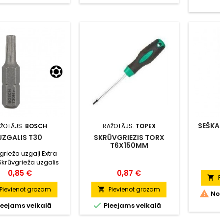
SEŠKA
ŽOTĀJS:
BOSCH
RAŽOTĀJS:
TOPEX
UZGALIS T30
SKRŪVGRIEZIS TORX
T6X150MM
grieža uzgaļi Extra
Skrūvgrieža uzgalis
ard ir labi piemērots
Cena
Cena
0,85 €
0,87 €

īgam pielietojumam
auds un optimizētais
Pievienot grozam
Pievienot grozam


No
miskās apstrādes

ieejams veikalā
Pieejams veikalā
s īpaši kvalitatīvai
ībai un atbilstošai