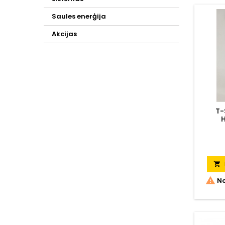
veikts
vērpes
Saules enerģija
mak
moment
Akcijas
vi
T-


No