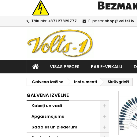
Tālrunis:
+371 27829777
E-pasts:
shop@volts1.lv
VISAS PRECES
PAR E-VEIKALU
D
Galvena izvēlne
Instrumenti
Skrūvgrieži
GALVENA IZVĒLNE
Kabeļi un vadi
Apgaismojums
Sadales un piederumi