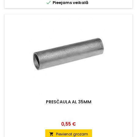

Pieejams veikalā
PRESČAULA AL 35MM
Cena
0,55 €
Pievienot grozam
