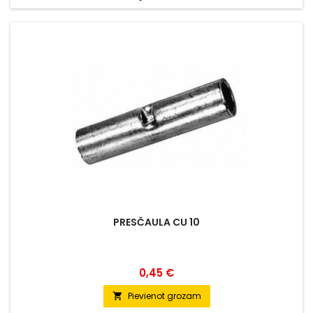
PRESČAULA CU 10
Cena
0,45 €
Pievienot grozam
