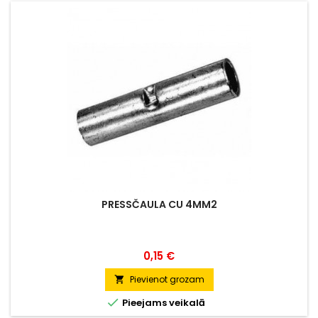
PRESSČAULA CU 4MM2
Cena
0,15 €
Pievienot grozam


Pieejams veikalā