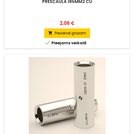
PRESČAULA 185MM2 CU
Cena
2,06 €
Pievienot grozam


Pieejams veikalā