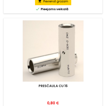
Pievienot grozam


Pieejams veikalā
PRESČAULA CU 16
Cena
0,80 €