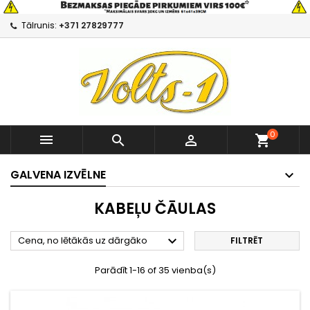
Tālrunis:
+371 27829777
0



shopping_cart
GALVENA IZVĒLNE
KABEĻU ČĀULAS

Cena, no lētākās uz dārgāko
FILTRĒT
Parādīt 1-16 of 35 vienba(s)