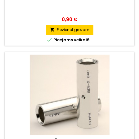
Cena
0,90 €
Pievienot grozam


Pieejams veikalā