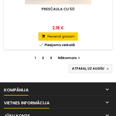
PRESČAULA CU 50
Cena
2,18 €
Pievienot grozam


Pieejams veikalā
1
2
3
Nākamais

ATPAKAĻ UZ AUGŠU


KOMPĀNIJA

VIETNES INFORMĀCIJA

JŪSU KONTS