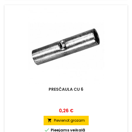
PRESČAULA CU 6
Cena
0,26 €
Pievienot grozam


Pieejams veikalā