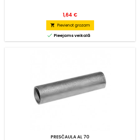
Cena
1,64 €
Pievienot grozam


Pieejams veikalā
PRESČAULA AL 70