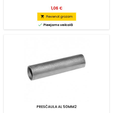
Cena
1,06 €
Pievienot grozam


Pieejams veikalā
PRESČAULA AL 50MM2