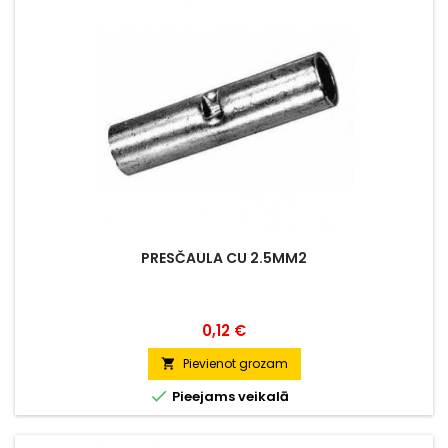
PRESČAULA CU 2.5MM2
Cena
0,12 €
Pievienot grozam


Pieejams veikalā