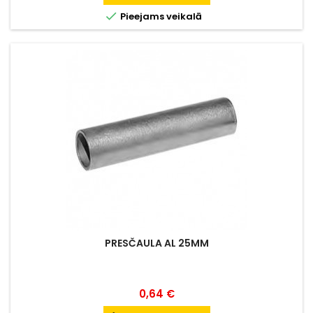

Pieejams veikalā
PRESČAULA AL 25MM
Cena
0,64 €