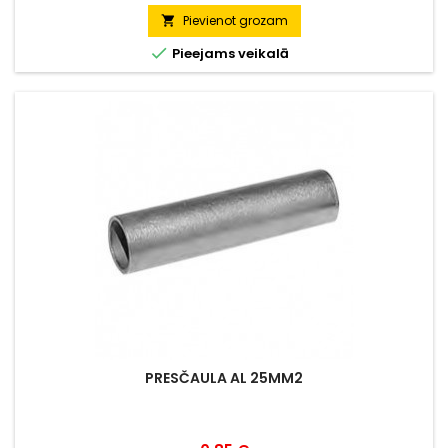
Pievienot grozam


Pieejams veikalā
PRESČAULA AL 25MM2