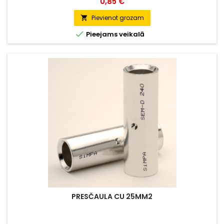
Cena
0,85 €
Pievienot grozam


Pieejams veikalā
PRESČAULA CU 25MM2