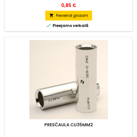
Cena
0,85 €
Pievienot grozam


Pieejams veikalā
PRESČAULA CU35MM2