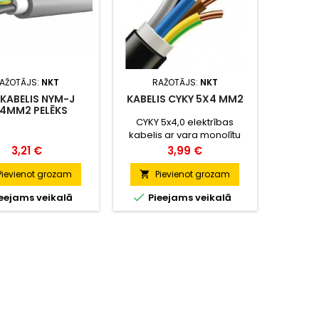
AŽOTĀJS:
NKT
RAŽOTĀJS:
NKT
 KABELIS NYM-J
KABELIS CYKY 5X4 MM2
4MM2 PELĒKS
CYKY 5x4,0 elektrības
kabelis ar vara monolītu
dzīslu. Paredzēts lietošanai
Cena
Cena
3,21 €
3,99 €
ārdarbos.
Pievienot grozam
Pievienot grozam


eejams veikalā
Pieejams veikalā