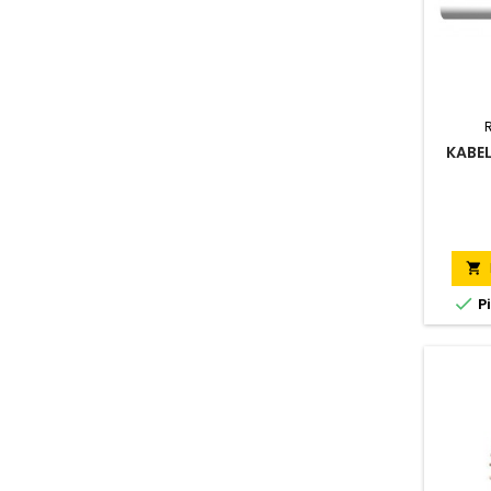
KABEL


P