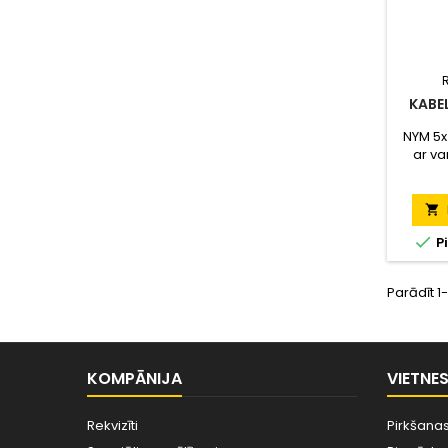
KABE
NYM 5x
ar va
Par


P
Parādīt 1
KOMPĀNIJA
VIETNE
Rekvizīti
Pirkšanas