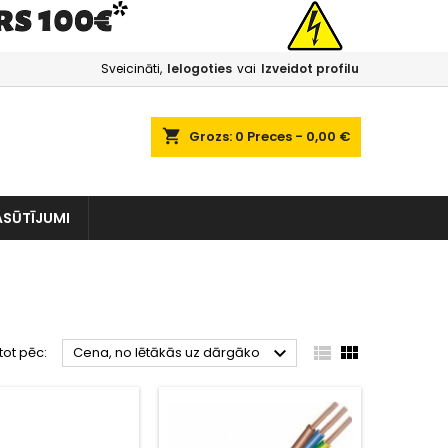
Sveicināti,
Ielogoties
vai
Izveidot profilu
shopping_cart
Grozs:
0
Preces - 0,00 €
ASŪTĪJUMI



tot pēc:
Cena, no lētākās uz dārgāko