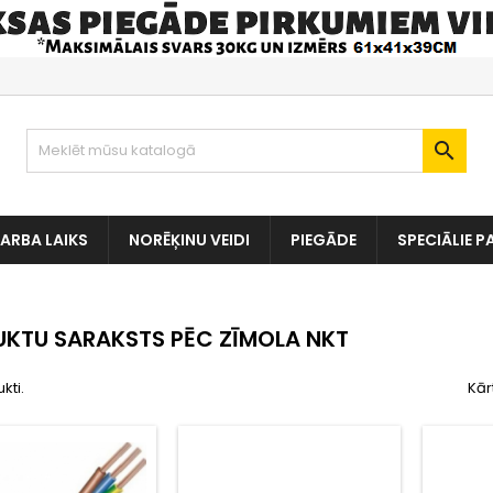

ARBA LAIKS
NORĒĶINU VEIDI
PIEGĀDE
SPECIĀLIE P
KTU SARAKSTS PĒC ZĪMOLA NKT
kti.
Kār