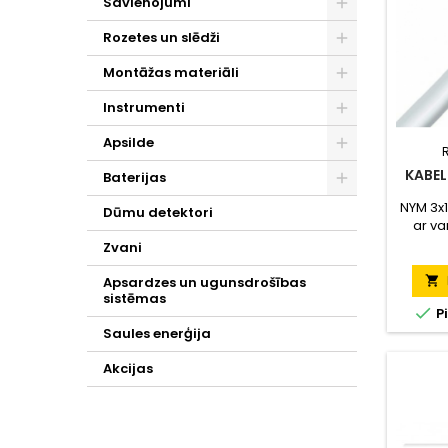
Savienojumi
Rozetes un slēdži
Montāžas materiāli
Instrumenti
Apsilde
KABEL
Baterijas
NYM 3x1
Dūmu detektori
ar va
Par
Zvani

Apsardzes un ugunsdrošības
sistēmas

P
Saules enerģija
Akcijas