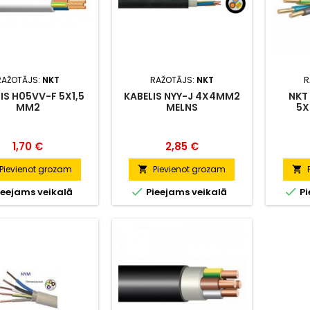
RAŽOTĀJS:
NKT
RAŽOTĀJS:
NKT
R
IS H05VV-F 5X1,5
KABELIS NYY-J 4X4MM2
NKT
MM2
MELNS
5X
Cena
Cena
1,70 €
2,85 €
Pievienot grozam
Pievienot grozam




ieejams veikalā
Pieejams veikalā
Pi