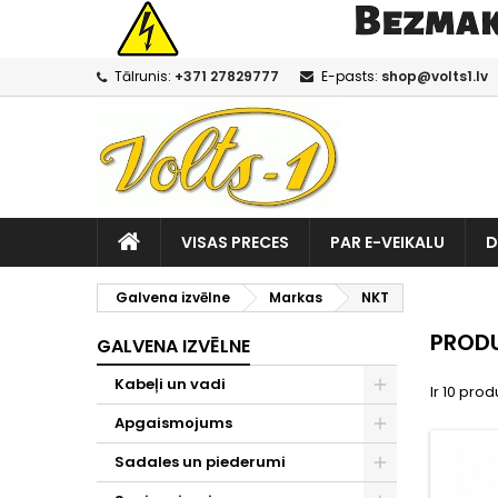
Tālrunis:
+371 27829777
E-pasts:
shop@volts1.lv
VISAS PRECES
PAR E-VEIKALU
D
Galvena izvēlne
Markas
NKT
PRODU
GALVENA IZVĒLNE
Kabeļi un vadi
Ir 10 produ
Apgaismojums
Sadales un piederumi