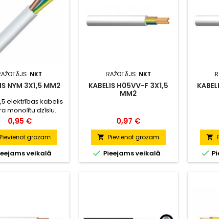
RAŽOTĀJS:
NKT
RAŽOTĀJS:
NKT
R
IS NYM 3X1,5 MM2
KABELIS H05VV-F 3X1,5
KABEL
MM2
,5 elektrības kabelis
ra monolītu dzīslu.
edzēts lietošanai
Cena
Cena
0,95 €
0,97 €
iekštelpās.
Pievienot grozam
Pievienot grozam




ieejams veikalā
Pieejams veikalā
Pi