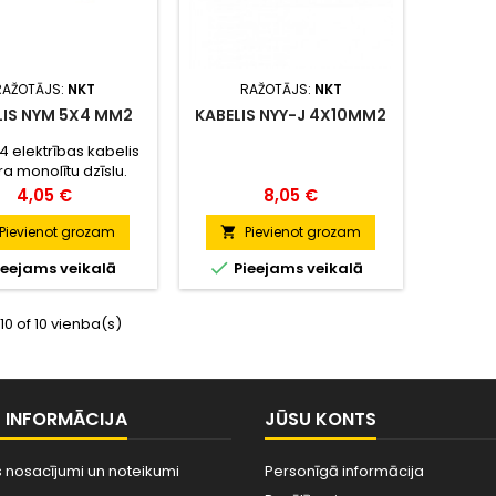
RAŽOTĀJS:
NKT
RAŽOTĀJS:
NKT
LIS NYM 5X4 MM2
KABELIS NYY-J 4X10MM2
4 elektrības kabelis
ra monolītu dzīslu.
edzēts lietošanai
Cena
Cena
4,05 €
8,05 €
iekštelpās.
Pievienot grozam
Pievienot grozam


ieejams veikalā
Pieejams veikalā
-10 of 10 vienba(s)
S INFORMĀCIJA
JŪSU KONTS
 nosacījumi un noteikumi
Personīgā informācija