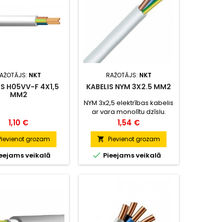
AŽOTĀJS:
NKT
RAŽOTĀJS:
NKT
IS H05VV-F 4X1,5
KABELIS NYM 3X2.5 MM2
MM2
NYM 3x2,5 elektrības kabelis
ar vara monolītu dzīslu.
Paredzēts lietošanai
Cena
Cena
1,10 €
1,54 €
iekštelpās.
Pievienot grozam
Pievienot grozam


eejams veikalā
Pieejams veikalā