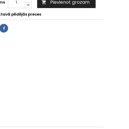
Pievienot grozam
ms

ktavā pēdējās preces