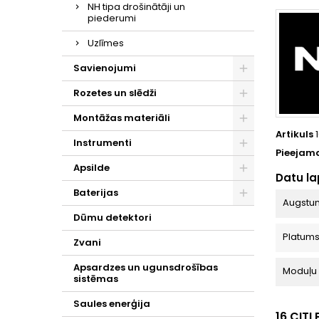
NH tipa drošinātāji un
piederumi
Uzlīmes
Savienojumi
Rozetes un slēdži
Montāžas materiāli
Artikuls
Instrumenti
Pieejama
Apsilde
Datu l
Baterijas
Augstu
Dūmu detektori
Platums
Zvani
Apsardzes un ugunsdrošības
Moduļu 
sistēmas
Saules enerģija
16 CIT