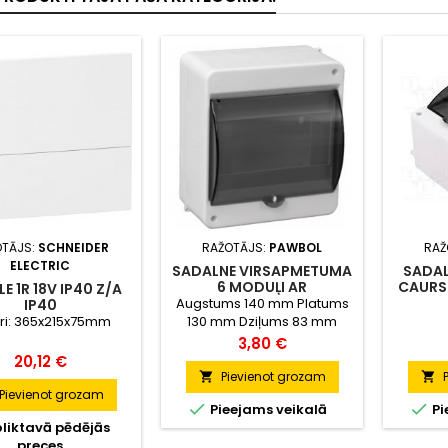
OTĀJS:
SCHNEIDER
RAŽOTĀJS:
PAWBOL
RAŽ
ELECTRIC
SADALNE VIRSAPMETUMA
SADAL
6 MODUĻI AR
CAURS
E 1R 18V IP40 Z/A
CAURSPĪDĪGĀM DURVĪM
Augstums 140 mm Platums
IP40
IP40
ri: 365x215x75mm
130 mm Dziļums 83 mm
Iekšējais dziļums 62 mm
Cena
3,80 €
Cena
20,12 €
Pievienot grozam


Pievienot grozam


Pieejams veikalā
Pi
liktavā pēdējās
preces