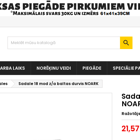

ARBA LAIKS
NORĒĶINU VEIDI
PIEGĀDE
SPECIĀLIE P
ales
Sadale 18 mod z/a baltas durvis NOARK
Sada
NOA
Ražotāj
21,57