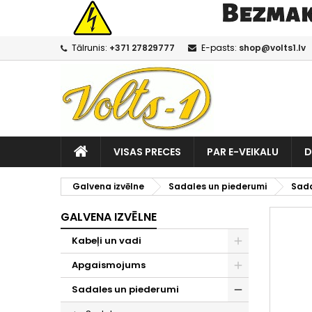
Tālrunis:
+371 27829777
E-pasts:
shop@volts1.lv
VISAS PRECES
PAR E-VEIKALU
D
Galvena izvēlne
Sadales un piederumi
Sad
GALVENA IZVĒLNE
Kabeļi un vadi
Apgaismojums
Sadales un piederumi