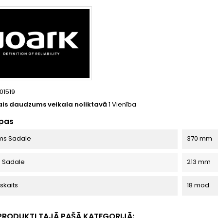
101519
is daudzums veikala noliktavā
1 Vienība
apas
ms Sadale
370 mm
 Sadale
213 mm
skaits
18 mod
I PRODUKTI TAJĀ PAŠĀ KATEGORIJĀ: