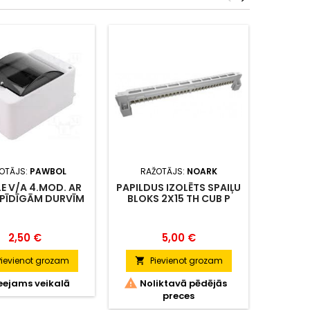
OTĀJS:
PAWBOL
RAŽOTĀJS:
NOARK
RA
E V/A 4.MOD. AR
PAPILDUS IZOLĒTS SPAIĻU
SADALNE
PĪDĪGĀM DURVĪM
BLOKS 2X15 TH CUB P
400X
IP40
NOARK
Cena
Cena
2,50 €
5,00 €
Pievienot grozam
Pievienot grozam
P




eejams veikalā
Noliktavā pēdējās
Nol
preces