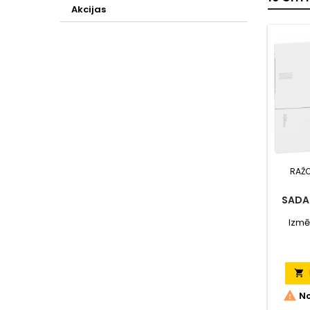
Akcijas
RAŽ
SADAL
Izmē


No