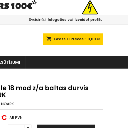
Sveicināti,
Ielogoties
vai
Izveidot profilu
shopping_cart
Grozs:
0
Preces - 0,00 €
ASŪTĪJUMI
le 18 mod z/a baltas durvis
RK
s
NOARK
 €
AR PVN