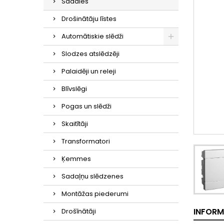
Sadales
Drošinātāju līstes
Automātiskie slēdži
Slodzes atslēdzēji
Palaidēji un releji
Blīvslēgi
Pogas un slēdži
Skaitītāji
Transformatori
Ķemmes
Sadaļņu slēdzenes
Montāžas piederumi
INFORM
Drošīnātāji