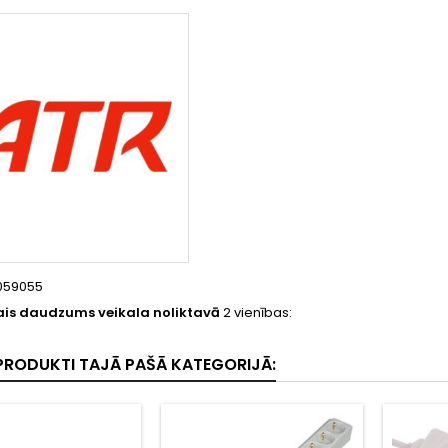
059055
is daudzums veikala noliktavā
2 vienības:
I PRODUKTI TAJĀ PAŠĀ KATEGORIJĀ: