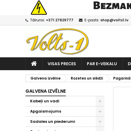
Tālrunis:
+371 27829777
E-pasts:
shop@volts1.lv
VISAS PRECES
PAR E-VEIKALU
D
Galvena izvēlne
Rozetes un slēdži
Pagarināt
GALVENA IZVĒLNE
Kabeļi un vadi
Apgaismojums
Sadales un piederumi