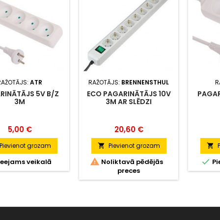
RAŽOTĀJS:
ATR
RAŽOTĀJS:
BRENNENSTHUL
R
RINĀTĀJS 5V B/Z
ECO PAGARINĀTĀJS 10V
PAGAR
3M
3M AR SLĒDZI
Cena
Cena
5,00 €
20,60 €
Pievienot grozam
Pievienot grozam




eejams veikalā
Noliktavā pēdējās
Pi
preces