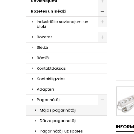
Savienojumi
Rozetes un slēdži
Industriālie savienojumi un
bloki
Rozetes
Slēdži
Rāmīši
Kontaktdakšas
Kontaktligzdas
Adapteri
Pagarinātāji
Mājas pagarinātāji
Dārza pagarinatāji
INFORM
Pagarinātāji uz spoles