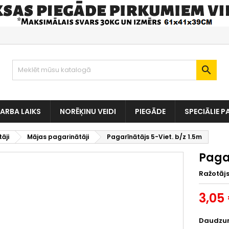

ARBA LAIKS
NORĒĶINU VEIDI
PIEGĀDE
SPECIĀLIE P
āji
Mājas pagarinātāji
Pagarīnātājs 5-Viet. b/z 1.5m
Pagar
Ražotāj
3,05
Daudzu