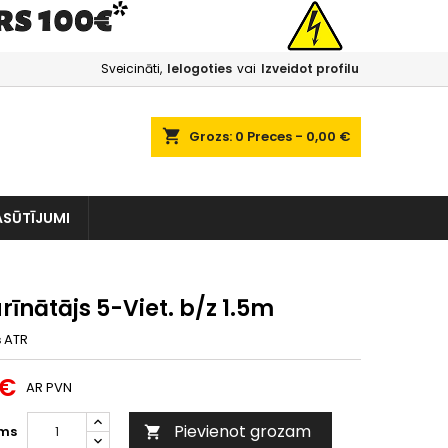
Sveicināti,
Ielogoties
vai
Izveidot profilu
shopping_cart
Grozs:
0
Preces - 0,00 €
ASŪTĪJUMI
īnātājs 5-Viet. b/z 1.5m
s
ATR
 €
AR PVN
Pievienot grozam
ms
