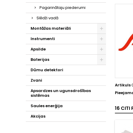
Pagarinātaju piederumi
Slēdži vadā
Montāžas materiāli
Instrumenti
Apsilde
Baterijas
Dūmu detektori
Zvani
Artikuls
Apsardzes un ugunsdrošības
Pieejama
sistēmas
Saules enerģija
16 CIT
Akcijas