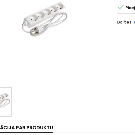

Piee
Dalīties
ĀCIJA PAR PRODUKTU