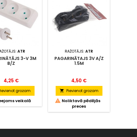
AŽOTĀJS:
ATR
RAŽOTĀJS:
ATR
R
INĀTĀJS 3-V 3M
PAGARINĀTAJS 3V A/Z
PAGAR
B/Z
1.5M
Cena
Cena
4,25 €
4,50 €
Pievienot grozam
Pievienot grozam
P




eejams veikalā
Noliktavā pēdējās
Nol
preces